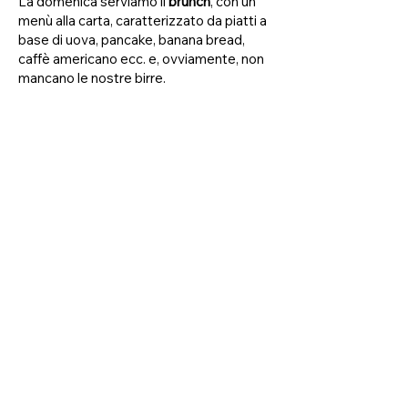
La domenica serviamo il
brunch
, con un
menù alla carta, caratterizzato da piatti a
base di uova, pancake, banana bread,
caffè americano ecc. e, ovviamente, non
mancano le nostre birre.
Consulta
QUI
il menù della Tap Room.
e-mail:
info@whitehillbeer.com
telefono:
+39 338 732 8949
indirizzo:
Strada Provinciale 19, 53047
Sarteano SI, Italy
© 2024 by White Hill Beer - White Hill società
agricola a r. l. -
P.IVA/CF
16694111002
- Codice
accisa: SIA00079T
Sede operativa: Strada Provinciale,
19 - 53047