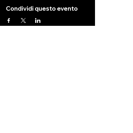
Condividi questo evento
e-mail:
info@whitehillbeer.com
telefono:
+39 338 732 8949
indirizzo:
Strada Provinciale 19, 53047
Sarteano SI, Italy
© 2024 by White Hill Beer - White Hill società
agricola a r. l. -
P.IVA/CF
16694111002
- Codice
accisa: SIA00079T
Sede operativa: Strada Provinciale,
19 - 53047
Sarteano (SI) - Loc. Poggio Bianco
Sede legale: Via Misurina,
49 - 00135
Roma